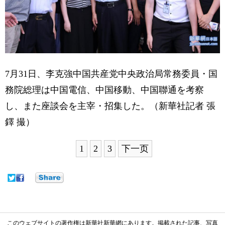
7月31日、李克強中国共産党中央政治局常務委員・国
務院総理は中国電信、中国移動、中国聯通を考察
し、また座談会を主宰・招集した。（新華社記者 張
鐸 撮）
1
2
3
下一页
このウェブサイトの著作権は新華社新華網にあります。掲載された記事、写真