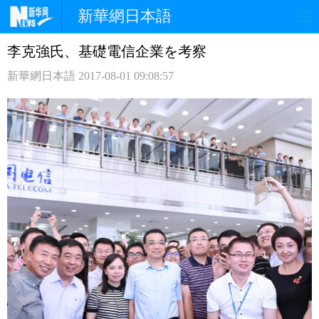
新華網日本語
李克強氏、基礎電信企業を考察
ホームページ
政治
経済
新華網日本語
2017-08-01 09:08:57
社会
文化
エンタメ
観光
評論
写真
中日対訳