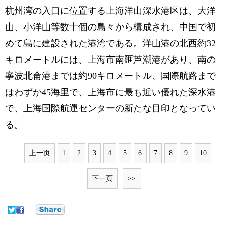
杭州湾の入口に位置する上海洋山深水港区は、大洋
山、小洋山等数十個の島々から構成され、中国で初
めて島に建設された港湾である。洋山港の北西約32
キロメートルには、上海市南匯芦潮港があり、南の
寧波北侖港までは約90キロメートル、国際航路まで
はわずか45海里で、上海市に最も近い優れた深水港
で、上海国際航運センターの新たな目印となってい
る。
上一页
1
2
3
4
5
6
7
8
9
10
下一页
>>|