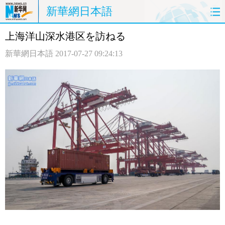
新華網日本語
上海洋山深水港区を訪ねる
ホームページ
政治
経済
新華網日本語
2017-07-27 09:24:13
社会
文化
エンタメ
観光
評論
写真
中日対訳