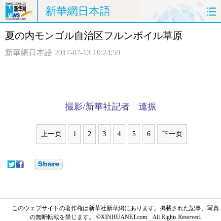
新華網日本語
夏の内モンゴル自治区フルンボイル草原
ホームページ
政治
経済
新華網日本語
2017-07-13 10:24:59
社会
文化
エンタメ
観光
評論
写真
撮影/新華社記者 連振
中日対訳
上一页
1
2
3
4
5
6
下一页
このウェブサイトの著作権は新華社新華網にあります。掲載された記事、写真
の無断転載を禁じます。 ©XINHUANET.com All Rights Reserved.