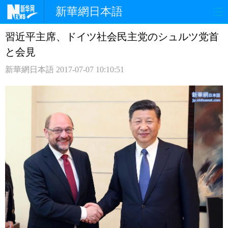
新華網日本語
習近平主席、ドイツ社会民主党のシュルツ党首
ホームページ
政治
経済
と会見
社会
文化
エンタメ
新華網日本語
2017-07-07 10:10:51
観光
評論
写真
中日対訳