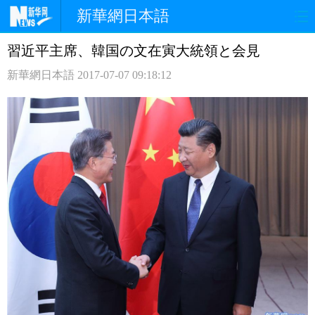
新華網日本語
習近平主席、韓国の文在寅大統領と会見
ホームページ
政治
経済
新華網日本語
2017-07-07 09:18:12
社会
文化
エンタメ
観光
評論
写真
中日対訳