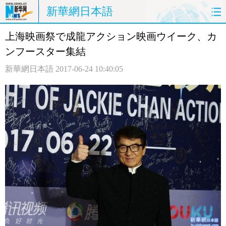
新華網日本語
上海映画祭で成龍アクション映画ウイーク、カ
ホームページ
政治
経済
ンフースター集結
社会
文化
エンタメ
新華網日本語
2017-06-24 10:40:05
観光
評論
写真
中日対訳