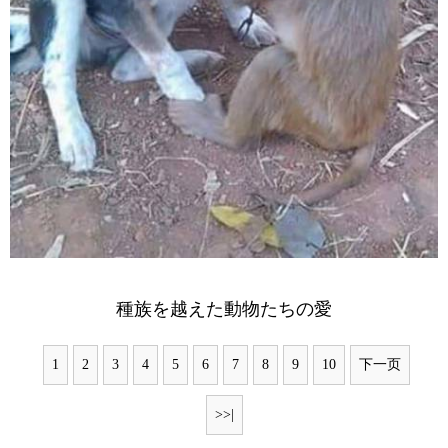
種族を越えた動物たちの愛
1
2
3
4
5
6
7
8
9
10
下一页
>>|