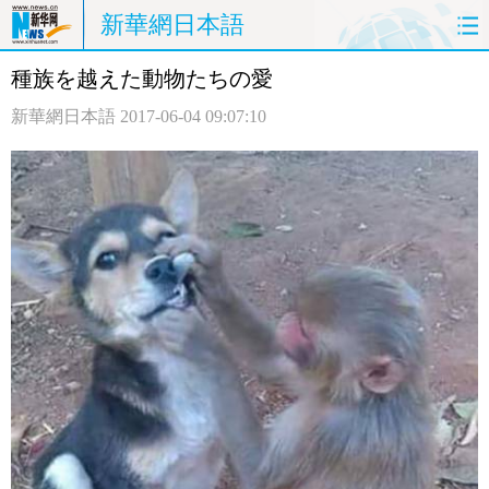
新華網日本語
種族を越えた動物たちの愛
ホームページ
政治
経済
新華網日本語
2017-06-04 09:07:10
社会
文化
エンタメ
観光
評論
写真
中日対訳