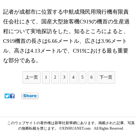
記者が成都市に位置する中航成飛民用飛行機有限責
任会社にきて、国産大型旅客機C919の機首の生産過
程について実地探訪をした。知るところによると、
C919機首の長さは6.66メートル、広さは3.96メート
ル、高さは4.13メートルで、C919における最も重要
な部分である。
上一页
1
2
3
4
5
6
下一页
このウェブサイトの著作権は新華社新華網にあります。掲載された記事、写真
の無断転載を禁じます。 ©XINHUANET.com All Rights Reserved.