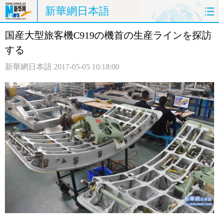
新華網日本語
国産大型旅客機C919の機首の生産ラインを探訪
ホームページ
政治
経済
する
社会
文化
エンタメ
新華網日本語
2017-05-05 10:18:00
観光
評論
写真
中日対訳