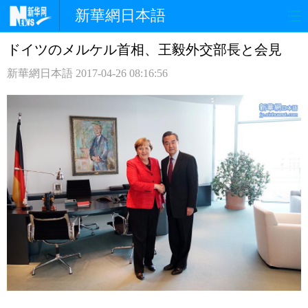
新華網日本語
ドイツのメルケル首相、王毅外交部長と会見
ホームページ
政治
経済
新華網日本語
2017-04-26 08:16:56
社会
文化
エンタメ
観光
評論
写真
中日対訳