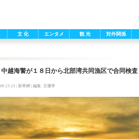
文 化
エンタメ
観 光
対外関係
中越海警が１８日から北部湾共同漁区で合同検査
08:23:23
| 新華網 |
編集: 王珊寧