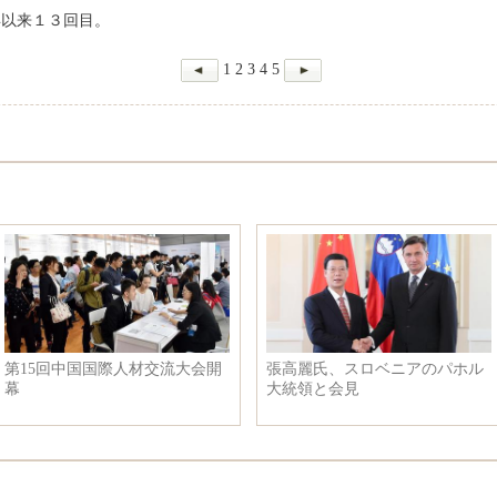
年以来１３回目。
1
2
3
4
5
真を発表
爆笑！ペットのお風呂大作戦
内モンゴル：小さ
ード」を
力を展示