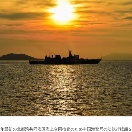
今年最初の北部湾共同漁区海上合同検査のため中国海警局の法執行艦船