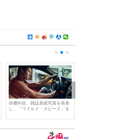
いモデルは魅
香港・彭福公園：コサギの楽園
平野美宇選手、
権女子単で優勝