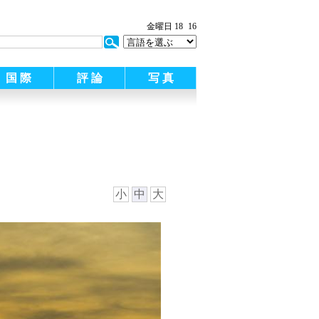
:
金曜日 18
16
国 際
評 論
写 真
小
中
大