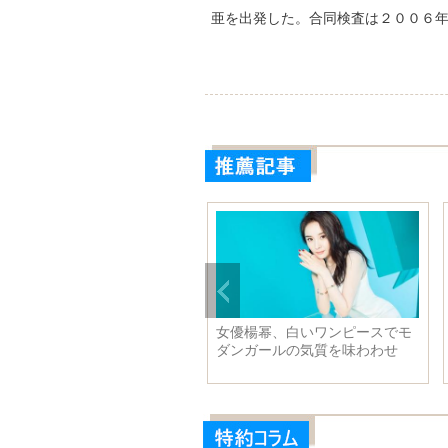
亜を出発した。合同検査は２００６
会開
張高麗氏、スロベニアのパホル
俳優向佐、雑誌表紙写
大統領と会見
し、「ワイルド・スピ
演じ