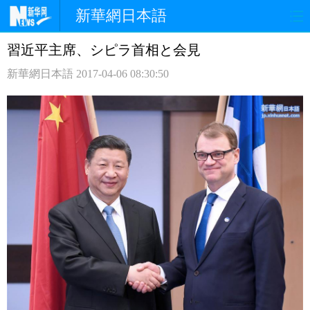
新華網日本語
習近平主席、シピラ首相と会見
ホームページ
政治
経済
新華網日本語
2017-04-06 08:30:50
社会
文化
エンタメ
観光
評論
写真
中日対訳