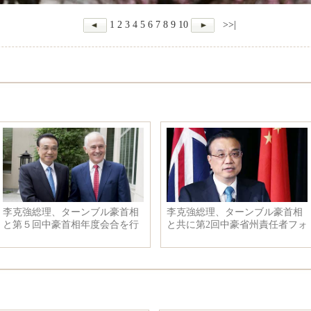
1
2
3
4
5
6
7
8
9
10
>>|
ターンブル豪首相
李克強総理、ターンブル豪首相
李克強総理
首相年度会合を行
と共に第2回中豪省州責任者フォ
と共同記者
ーラムに出席し、挨拶