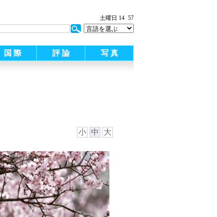
土曜日 14
57
国 際
評 論
写 真
小
中
大