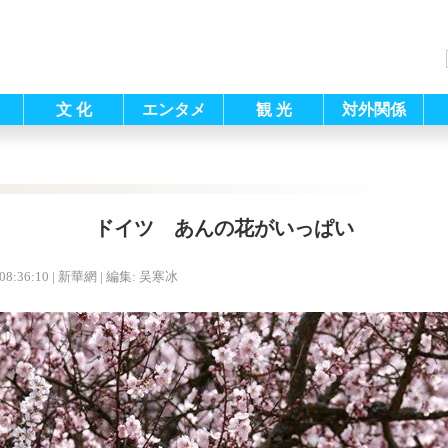
文 化
エンタメ
観 光
対外関係
ドイツ あんの花がいっぱい
08:36:10
| 新華網 |
編集: 吴寒冰