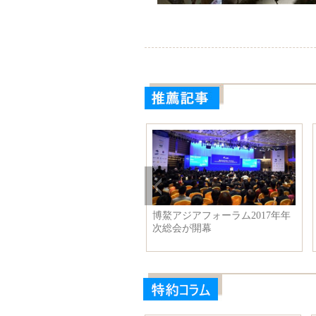
博鰲アジアフォーラム2017年年
李克強総理、
次総会が開幕
と第５回中豪
い