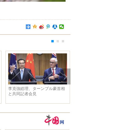
、ターンブル豪首相
李克強総理、ターンブル豪首相
張高麗
会見
と共同で中豪ビジネス界最高経
会
営責任者円卓会議に出席