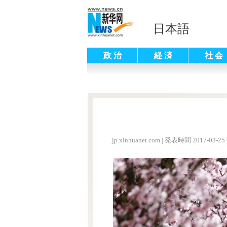
日本語
政 治
経 済
社 会
jp.xinhuanet.com
|
発表時間 2017-03-25 