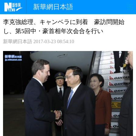
新華網日本語
李克強総理、キャンベラに到着 豪訪問開始
ホームページ
政治
経済
し、第5回中・豪首相年次会合を行い
社会
文化
エンタメ
新華網日本語
2017-03-23 08:54:10
観光
評論
写真
中日対訳