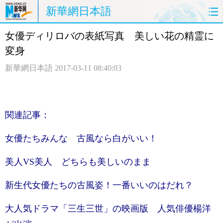
新華網日本語
女優ディリロバの表紙写真 美しい花の精霊に
ホームページ
政治
経済
変身
社会
文化
エンタメ
新華網日本語
2017-03-11 08:40:03
観光
評論
写真
中日対訳
関連記事：
女優たちみんな 古風なら白がいい！
美人VS美人 どちらも美しいのまま
新生代女優たちの古風姿！一番いいのはだれ？
大人気ドラマ「三生三世」の映画版 人気俳優楊洋