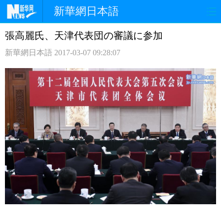
新華網日本語
張高麗氏、天津代表団の審議に参加
ホームページ
政治
経済
新華網日本語
2017-03-07 09:28:07
社会
文化
エンタメ
観光
評論
写真
中日対訳