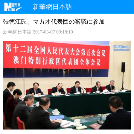
新華網日本語
張徳江氏、マカオ代表団の審議に参加
ホームページ
政治
経済
新華網日本語
2017-03-07 09:18:10
社会
文化
エンタメ
観光
評論
写真
中日対訳