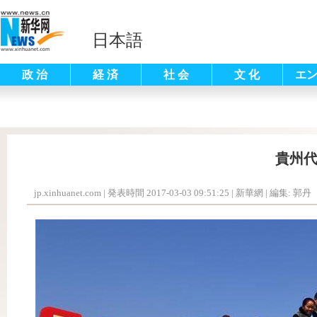
日本語
政 治
経 済
社 会
文 化
エ
貴州
jp.xinhuanet.com
|
発表時間 2017-03-03 09:51:25
| 新華網 |
編集: 郭丹