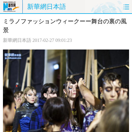
新華網日本語
ミラノファッションウィークーー舞台の裏の風
ホームページ
政治
経済
景
社会
文化
エンタメ
新華網日本語
2017-02-27 09:01:23
観光
評論
写真
中日対訳