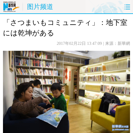
图片频道
「さつまいもコミュニティ」：地下室
首页
时政
国际
财经
には乾坤がある
娱乐
体育
人事
教育
2017年02月22日 13:47:09
| 来源：新華網
时尚
思客
地方
法治
港澳
台湾
华人
汽车
科技
能源
房产
公司
图片
视频
彩票
食品
旅游
健康
信息化
数据
金融
公益
军事
无人机