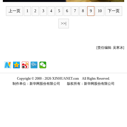
富媒体
摄影
新华广播
上一页
1
2
3
4
5
6
7
8
9
10
下一页
>>|
新华电视中文
新华电视英文
返回PC
[责任编辑: 吴寒冰]
Copyright © 2000 - 2026 XINHUANET.com All Rights Reserved.
制作单位：新华网股份有限公司 版权所有：新华网股份有限公司