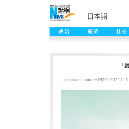
日本語
政 治
経 済
社 会
「
jp.xinhuanet.com
|
発表時間 2017-01-15 