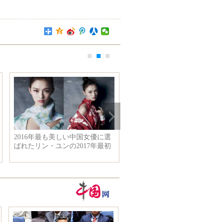
3歳の美魔女クリスティ・ヨ
カメラマンと行く中国の景勝地
 優雅の少女