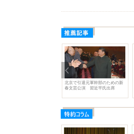
退元軍幹部のための新
李克強総理とベトナム共産党総
美し
演 習近平氏出席
書記が会談