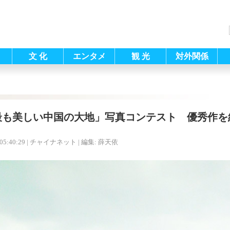
文 化
エンタメ
観 光
対外関係
最も美しい中国の大地」写真コンテスト 優秀作を
05:40:29
| チャイナネット |
編集: 薛天依