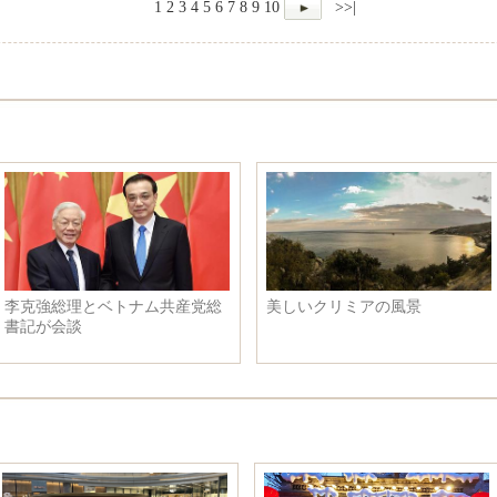
1
2
3
4
5
6
7
8
9
10
>>|
いクリミアの風景
2016年最も美しい中国女優に選
4
ばれたリン・ユンの2017年最初
ン
の写真