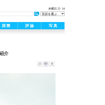
木曜日 23
14
国 際
評 論
写 真
紹介
小
中
大