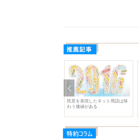
016年 空の目
民意を表現したネット用語は味
わう価値がある