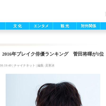
文 化
エンタメ
観 光
対外関係
2016年ブレイク俳優ランキング 菅田将暉が1位
08:19:49
| チャイナネット |
編集: 吴寒冰