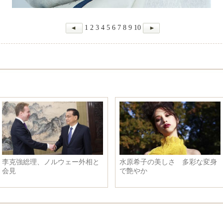
1
2
3
4
5
6
7
8
9
10
李克強総理、ノルウェー外相と
水原希子の美しさ 多彩な変身
会見
で艶やか