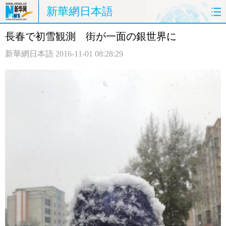
新華網日本語
長春で初雪観測 街が一面の銀世界に
ホームページ
政治
経済
新華網日本語
2016-11-01 08:28:29
社会
文化
エンタメ
観光
評論
写真
中日対訳