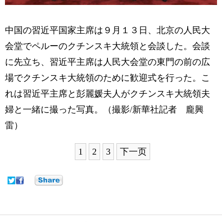
中国の習近平国家主席は９月１３日、北京の人民大
会堂でペルーのクチンスキ大統領と会談した。会談
に先立ち、習近平主席は人民大会堂の東門の前の広
場でクチンスキ大統領のために歓迎式を行った。こ
れは習近平主席と彭麗媛夫人がクチンスキ大統領夫
婦と一緒に撮った写真。（撮影/新華社記者 龐興
雷）
1
2
3
下一页