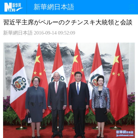
新華網日本語
習近平主席がペルーのクチンスキ大統領と会談
ホームページ
政治
経済
新華網日本語
2016-09-14 09:52:09
社会
文化
エンタメ
観光
評論
写真
中日対訳