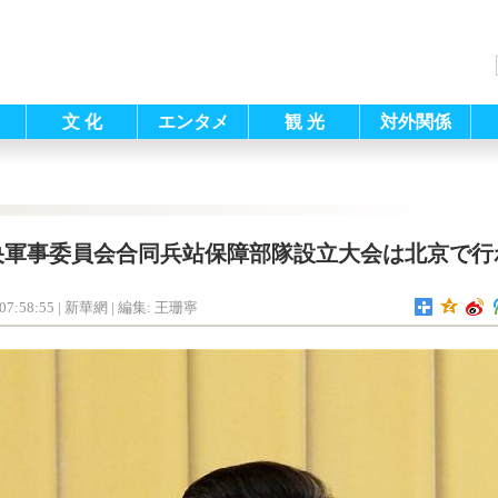
文 化
エンタメ
観 光
対外関係
央軍事委員会合同兵站保障部隊設立大会は北京で行
07:58:55
| 新華網 |
編集: 王珊寧