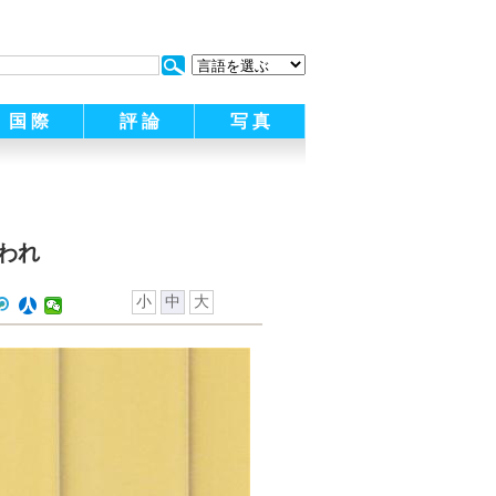
:
国 際
評 論
写 真
われ
小
中
大