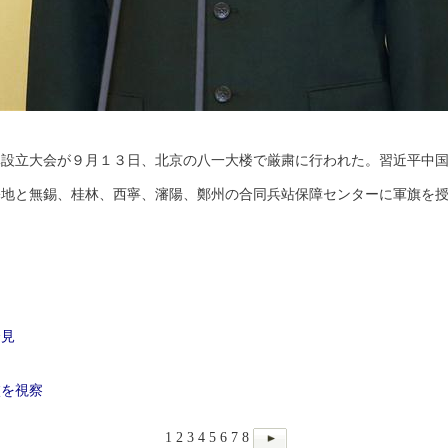
隊設立大会が９月１３日、北京の八一大楼で厳粛に行われた。習近平中
基地と無錫、桂林、西寧、瀋陽、鄭州の合同兵站保障センターに軍旗を
会見
校を視察
1
2
3
4
5
6
7
8