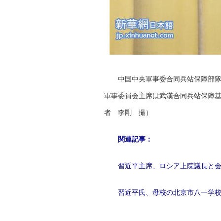
中国中央軍事委合同兵站保障部
軍事委員会主席は武漢合同兵站保障
者 李剛 撮）
関連記事：
習近平主席、ロシア上院議長と
習近平氏、母校の北京市八一学