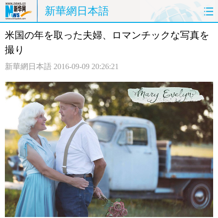
新華網日本語
米国の年を取った夫婦、ロマンチックな写真を
ホームページ
政治
経済
撮り
社会
文化
エンタメ
新華網日本語
2016-09-09 20:26:21
観光
評論
写真
中日対訳