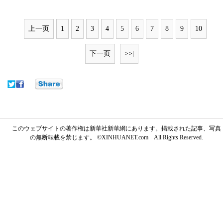
上一页
1
2
3
4
5
6
7
8
9
10
下一页
>>|
このウェブサイトの著作権は新華社新華網にあります。掲載された記事、写真
の無断転載を禁じます。 ©XINHUANET.com All Rights Reserved.