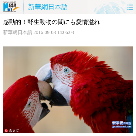
新華網日本語
感動的！野生動物の間にも愛情溢れ
ホームページ
政治
経済
新華網日本語
2016-09-08 14:06:03
社会
文化
エンタメ
観光
評論
写真
中日対訳