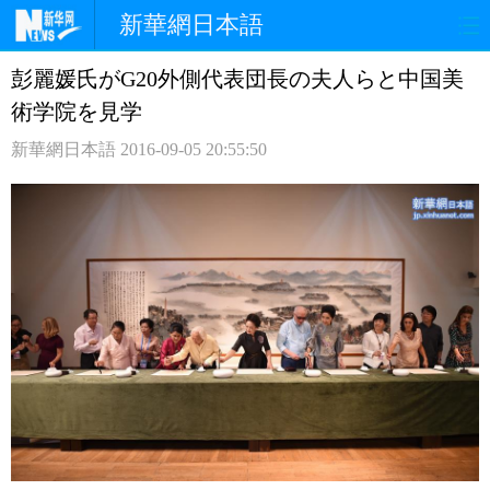
新華網日本語
彭麗媛氏がG20外側代表団長の夫人らと中国美
ホームページ
政治
経済
術学院を見学
社会
文化
エンタメ
新華網日本語
2016-09-05 20:55:50
観光
評論
写真
中日対訳