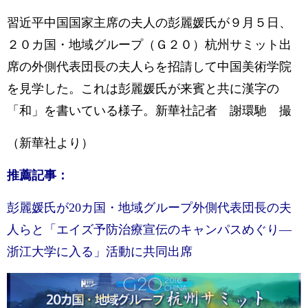
習近平中国国家主席の夫人の彭麗媛氏が９月５日、
２０カ国・地域グループ（Ｇ２０）杭州サミット出
席の外側代表団長の夫人らを招請して中国美術学院
を見学した。これは彭麗媛氏が来賓と共に漢字の
「和」を書いている様子。新華社記者 謝環馳 撮
（新華社より）
推薦記事：
彭麗媛氏が20カ国・地域グループ外側代表団長の夫
人らと「エイズ予防治療宣伝のキャンパスめぐり―
浙江大学に入る」活動に共同出席