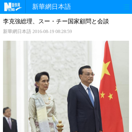
新華網日本語
李克強総理、スー・チー国家顧問と会談
ホームページ
政治
経済
新華網日本語
2016-08-19 08:28:59
社会
文化
エンタメ
観光
評論
写真
中日対訳