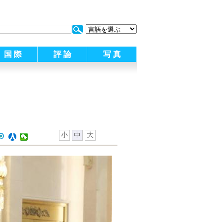
:
国 際
評 論
写 真
小
中
大