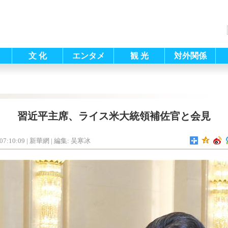
文 化
エンタメ
観 光
対外関係
習近平主席、ライス米大統領補佐官と会見
07:10:09
| 新華網 |
編集: 吴寒冰