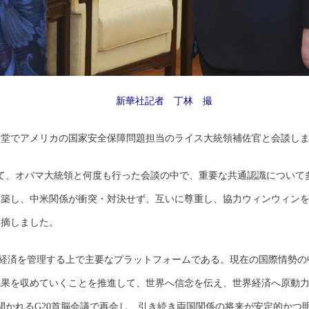
新華社記者 丁林 撮
会堂でアメリカの国家安全保障問題担当のライス大統領補佐官と会談し
て、オバマ大統領と何度も行った会談の中で、重要な共通認識について
構築し、中米関係が衝突・対決せず、互いに尊重し、協力ウィンウィン
指摘しました。
界経済を管理する上で主要なプラットフォームである。現在の国際情勢の
成果を収めていくことを推進して、世界へ信念を伝え、世界経済へ原動
開かれるG20首脳会議で再会し、引き続き両国関係の将来が安定的かつ