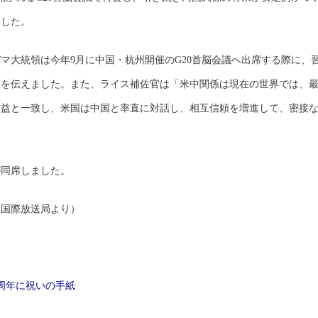
ました。
マ大統領は今年9月に中国・杭州開催のG20首脳会議へ出席する際に、
つを伝えました。また、ライス補佐官は「米中関係は現在の世界では、
利益と一致し、米国は中国と率直に対話し、相互信頼を増進して、密接
が同席しました。
国国際放送局より）
0周年に祝いの手紙