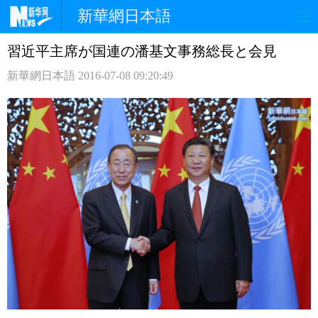
新華網日本語
習近平主席が国連の潘基文事務総長と会見
ホームページ
政治
経済
新華網日本語
2016-07-08 09:20:49
社会
文化
エンタメ
観光
評論
写真
中日対訳