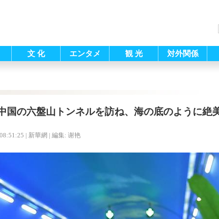
文 化
エンタメ
観 光
対外関係
中国の六盤山トンネルを訪ね、海の底のように絶
08:51:25
| 新華網 |
編集: 谢艳