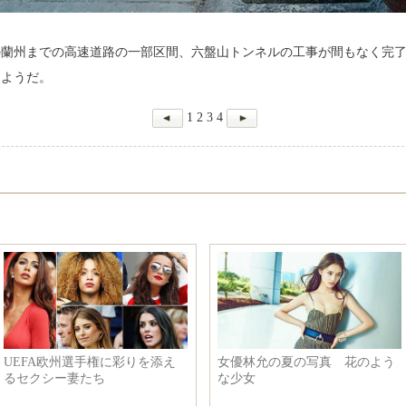
の蘭州までの高速道路の一部区間、六盤山トンネルの工事が間もなく完
たようだ。
1
2
3
4
梅ベッドでの写真 甘
済南動物園 動物たちが様々な
中国
不思議な雰囲気
方法で涼む
95