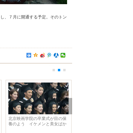
了し、７月に開通する予定。そのトン
の道、新たな境界——建党
美しさを競う!Angelababyと人気
周年記念述評
女優の写真