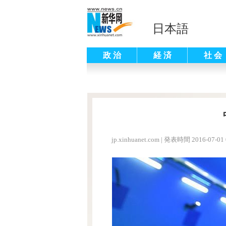
日本語
政 治
経 済
社 会
jp.xinhuanet.com
|
発表時間 2016-07-01 