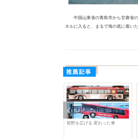
中国山東省の青島市から甘粛省
ネルに入ると、まるで海の底に着い
夏の写真 花のよう
北京映画学院の卒業式が目の保
女優練束
養のよう イケメンと美女ばか
い笑顔で
り