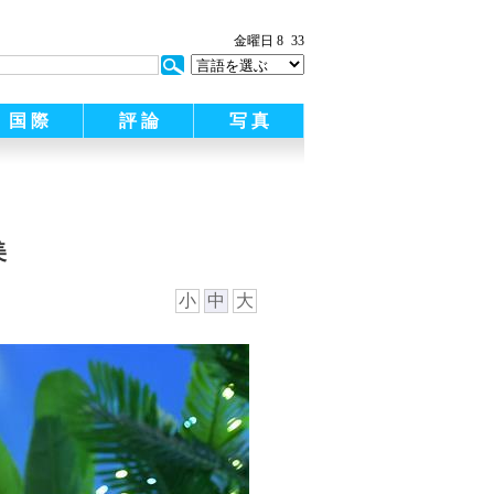
:
金曜日 8
33
国 際
評 論
写 真
美
小
中
大