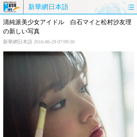
新華網日本語
清純派美少女アイドル 白石マイと松村沙友理
ホームページ
政治
経済
の新しい写真
社会
文化
エンタメ
新華網日本語
2016-06-29 07:09:30
観光
評論
写真
中日対訳