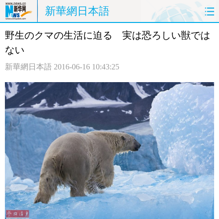
新華網日本語
野生のクマの生活に迫る 実は恐ろしい獣では
ホームページ
政治
経済
ない
社会
文化
エンタメ
新華網日本語
2016-06-16 10:43:25
観光
評論
写真
中日対訳