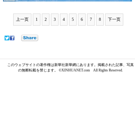
上一页
1
2
3
4
5
6
7
8
下一页
このウェブサイトの著作権は新華社新華網にあります。掲載された記事、写真
の無断転載を禁じます。 ©XINHUANET.com All Rights Reserved.