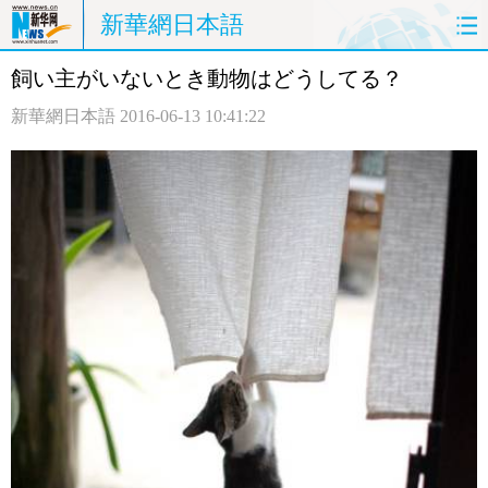
新華網日本語
飼い主がいないとき動物はどうしてる？
ホームページ
政治
経済
新華網日本語
2016-06-13 10:41:22
社会
文化
エンタメ
観光
評論
写真
中日対訳