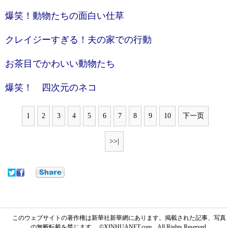
爆笑！動物たちの面白い仕草
クレイジーすぎる！夫の家での行動
お茶目でかわいい動物たち
爆笑！ 四次元のネコ
1
2
3
4
5
6
7
8
9
10
下一页
>>|
このウェブサイトの著作権は新華社新華網にあります。掲載された記事、写真
の無断転載を禁じます。 ©XINHUANET.com All Rights Reserved.