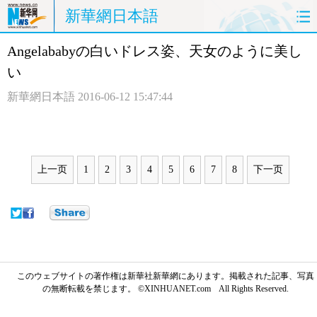
新華網日本語
Angelababyの白いドレス姿、天女のように美し
ホームページ
政治
経済
い
社会
文化
エンタメ
新華網日本語
2016-06-12 15:47:44
観光
評論
写真
中日対訳
上一页
1
2
3
4
5
6
7
8
下一页
このウェブサイトの著作権は新華社新華網にあります。掲載された記事、写真
の無断転載を禁じます。 ©XINHUANET.com All Rights Reserved.