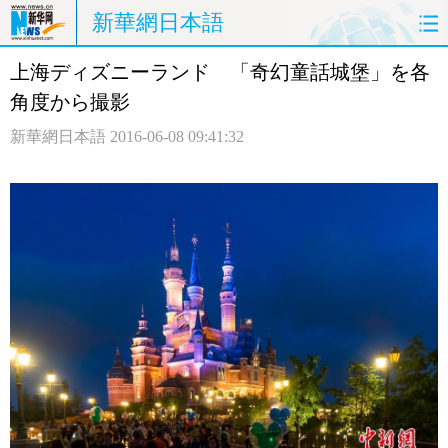
新華網日本語
上海ディズニーランド 「奇幻童話城堡」を各
ホームページ
政治
経済
角度から撮影
社会
文化
エンタメ
新華網日本語
2016-06-08 09:41:32
観光
評論
写真
中日対訳