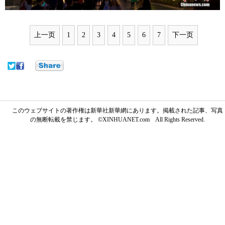
上一页
1
2
3
4
5
6
7
下一页
このウェブサイトの著作権は新華社新華網にあります。掲載された記事、写真
の無断転載を禁じます。 ©XINHUANET.com All Rights Reserved.