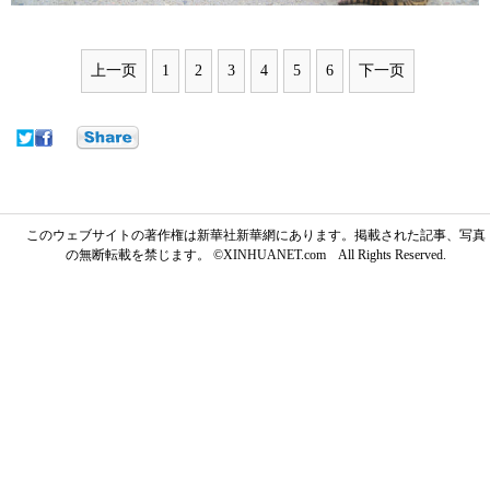
上一页
1
2
3
4
5
6
下一页
このウェブサイトの著作権は新華社新華網にあります。掲載された記事、写真
の無断転載を禁じます。 ©XINHUANET.com All Rights Reserved.