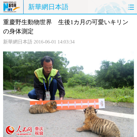
新華網日本語
重慶野生動物世界 生後1カ月の可愛いキリン
ホームページ
政治
経済
の身体測定
社会
文化
エンタメ
新華網日本語
2016-06-01 14:03:34
観光
評論
写真
中日対訳