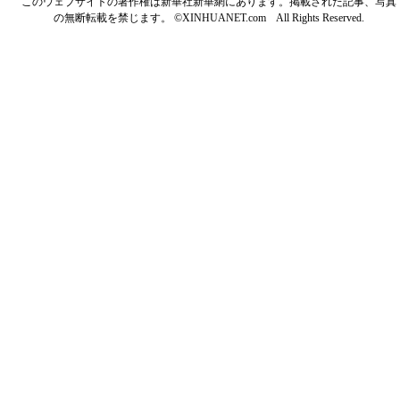
このウェブサイトの著作権は新華社新華網にあります。掲載された記事、写真
の無断転載を禁じます。 ©XINHUANET.com All Rights Reserved.