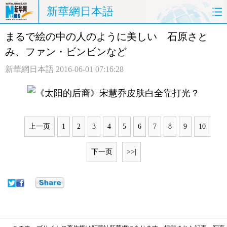
新華網日本語
まるで絵の中の人のように美しい 石原さと
ホームページ
政治
経済
み、ファン・ビンビンなど
社会
文化
エンタメ
新華網日本語
2016-06-01 07:16:28
観光
評論
写真
中日対訳
上一页
1
2
3
4
5
6
7
8
9
10
下一页
>>|