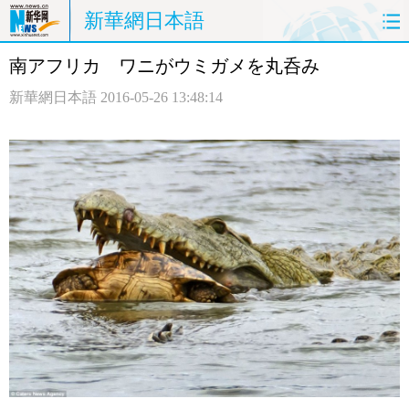
新華網日本語
南アフリカ ワニがウミガメを丸呑み
ホームページ
政治
経済
新華網日本語
2016-05-26 13:48:14
社会
文化
エンタメ
観光
評論
写真
中日対訳