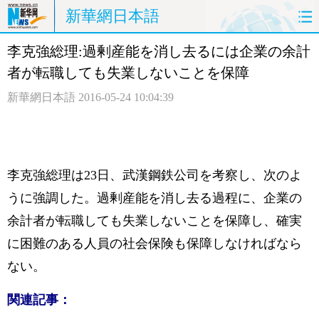
新華網日本語
李克強総理:過剰産能を消し去るには企業の余計
ホームページ
政治
経済
者が転職しても失業しないことを保障
社会
文化
エンタメ
新華網日本語
2016-05-24 10:04:39
観光
評論
写真
中日対訳
李克強総理は23日、武漢鋼鉄公司を考察し、次のよ
うに強調した。過剰産能を消し去る過程に、企業の
余計者が転職しても失業しないことを保障し、確実
に困難のある人員の社会保険も保障しなければなら
ない。
関連記事：