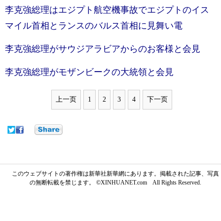
李克強総理はエジプト航空機事故でエジプトのイス
マイル首相とランスのバルス首相に見舞い電
李克強総理がサウジアラビアからのお客様と会見
李克強総理がモザンビークの大統領と会見
上一页
1
2
3
4
下一页
このウェブサイトの著作権は新華社新華網にあります。掲載された記事、写真
の無断転載を禁じます。 ©XINHUANET.com All Rights Reserved.