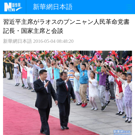
新華網日本語
習近平主席がラオスのブンニャン人民革命党書
ホームページ
政治
経済
記長・国家主席と会談
社会
文化
エンタメ
新華網日本語
2016-05-04 08:48:20
観光
評論
写真
中日対訳