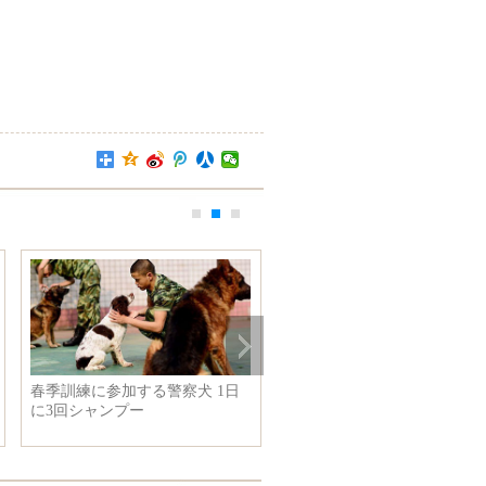
春季訓練に参加する警察犬 1日
ラオスのブンニャン中央総書
に3回シャンプー
記、国家主席は王毅外交部長
会見