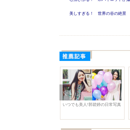
美しすぎる！ 世界の谷の絶景
優王鴎が朝食を楽しむ セク
いつでも美人!郭碧婷の日常写真
ーで魅力的