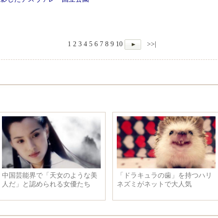
1
2
3
4
5
6
7
8
9
10
>>|
中国芸能界で「天女のような美
「ドラキュラの歯」を持つハリ
人だ」と認められる女優たち
ネズミがネットで大人気