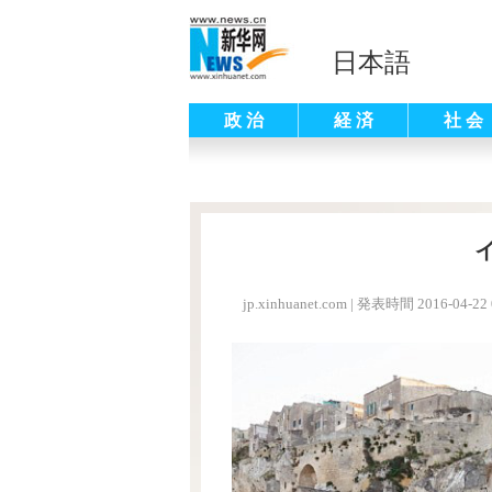
日本語
政 治
経 済
社 会
jp.xinhuanet.com
|
発表時間 2016-04-22 