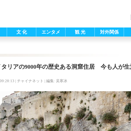
文 化
エンタメ
観 光
対外関係
イタリアの9000年の歴史ある洞窟住居 今も人が生
09:28:13
| チャイナネット |
編集: 吴寒冰