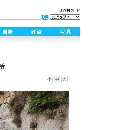
金曜日 21
16
国 際
評 論
写 真
活
小
中
大