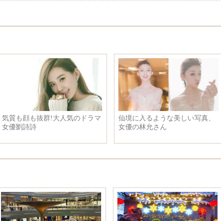
気質も顔も抜群!大人気のドラマ
仙境に入るような美しい写真、
女優劉詩詩
女優の林允さん