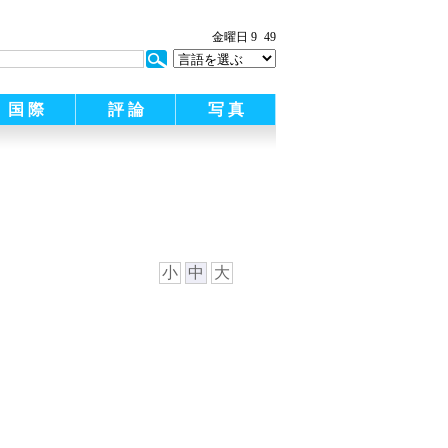
金曜日 9
49
国 際
評 論
写 真
小
中
大