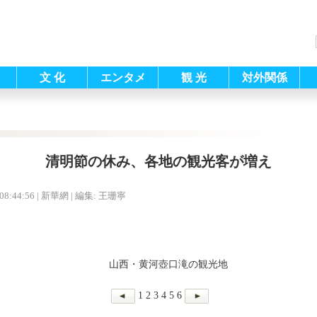
文 化
エンタメ
観 光
対外関係
清明節の休み、各地の観光客が増え
08:44:56
| 新華網 |
編集: 王珊寧
山西・黄河壺口滝の観光地
1
2
3
4
5
6