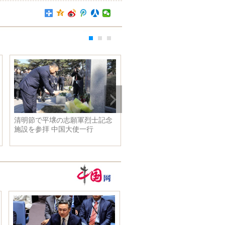
清明節で平壌の志願軍烈士記念
清明節の休み、各地の観光客
施設を参拝 中国大使一行
増え