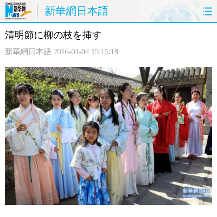
新華網日本語
清明節に柳の枝を挿す
ホームページ
政治
経済
新華網日本語
2016-04-04 15:15:18
社会
文化
エンタメ
観光
評論
写真
中日対訳