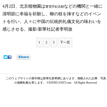
4月2日、北京植物園は
などの機関と一緒に
曹雪芹紀念館
清明節に幸福を祈願し、柳の枝を挿すなどのイベン
トを行い、人々に中国の伝統的礼儀文化の味わいを
感じさせる。撮影/新華社記者李明放
1
2
3
下一页
このウェブサイトの著作権は新華社新華網にあります。掲載された記事、写真
の無断転載を禁じます。 ©XINHUANET.com All Rights Reserved.