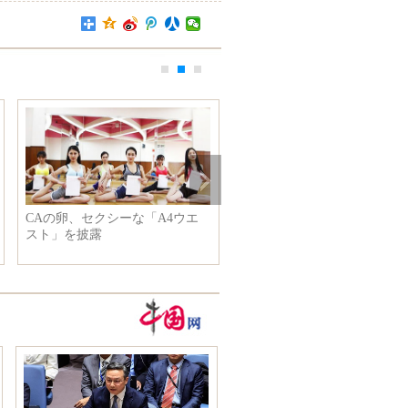
CAの卵、セクシーな「A4ウエ
成都市カップルの結婚式 招
スト」を披露
客のテーブルは200席