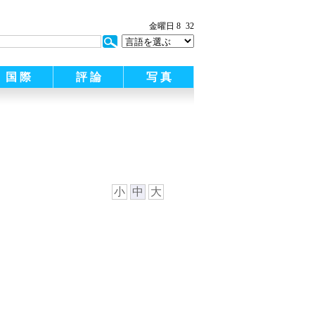
金曜日 8
32
国 際
評 論
写 真
小
中
大