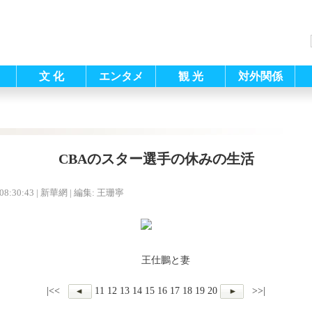
文 化
エンタメ
観 光
対外関係
CBAのスター選手の休みの生活
08:30:43
| 新華網 |
編集: 王珊寧
王仕鵬と妻
|<<
11
12
13
14
15
16
17
18
19
20
>>|