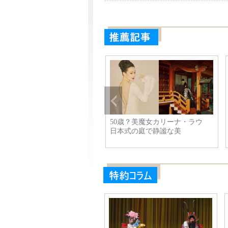
近平主席がチェコのゼマン大
50歳？美魔女カリーナ・ラウ
領と会談
日本式の庭で静謐な美