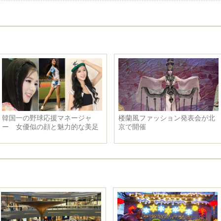
韓国一の野球応援マネージャ
楼蘭風ファッション発表会が北
ー 女優似の顔と魅力的な美足
京で開催