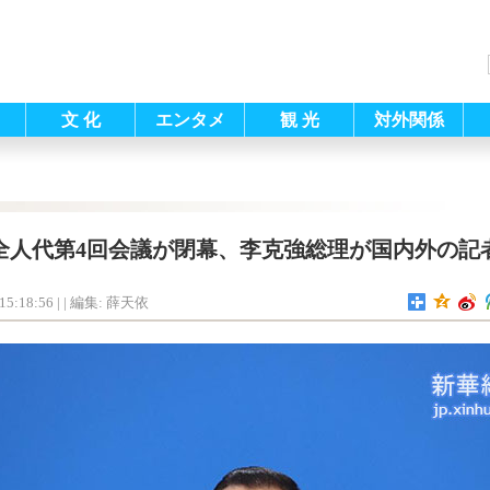
文 化
エンタメ
観 光
対外関係
期全人代第4回会議が閉幕、李克強総理が国内外の記
15:18:56
| |
編集: 薛天依