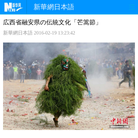
新華網日本語
広西省融安県の伝統文化「芒篙節」
ホームページ
政治
経済
新華網日本語
2016-02-19 13:23:42
社会
文化
エンタメ
観光
評論
写真
中日対訳