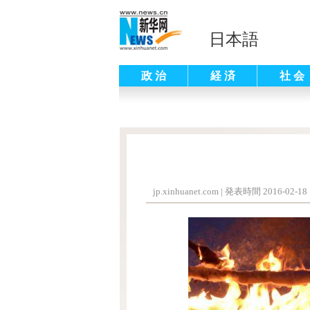
日本語
政 治
経 済
社 会
jp.xinhuanet.com
|
発表時間 2016-02-18 