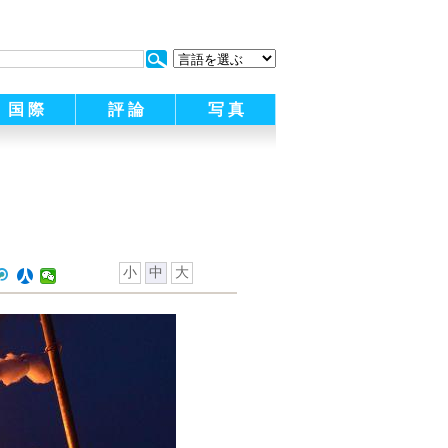
:
国 際
評 論
写 真
小
中
大