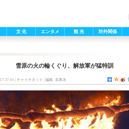
文 化
エンタメ
観 光
対外関係
雪原の火の輪くぐり、解放軍が猛特訓
17:37:01
| チャイナネット |
編集: 吴寒冰