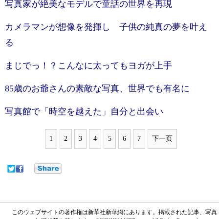
写真家が絶美なモデルで童話の世界を再現
カメラマンが想像を発揮し 子供の純真の夢を叶え
る
まじでっ！？こんなに太ってもヨガが上手
85歳のお爺さんの素敵な写真、世界でも有名に
写真館で「時空を越えた」自分と出会い
1
2
3
4
5
6
7
下一页
このウェブサイトの著作権は新華社新華網にあります。掲載された記事、写真