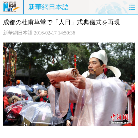
新華網日本語
成都の杜甫草堂で「人日」式典儀式を再現
ホームページ
政治
経済
新華網日本語
2016-02-17 14:50:36
社会
文化
エンタメ
観光
評論
写真
中日対訳