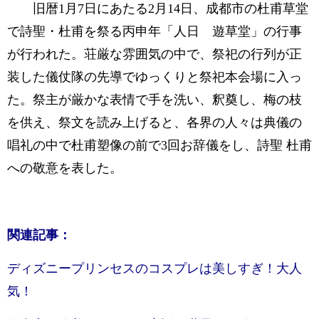
旧暦1月7日にあたる2月14日、成都市の杜甫草堂
で詩聖・杜甫を祭る丙申年「人日 遊草堂」の行事
が行われた。荘厳な雰囲気の中で、祭祀の行列が正
装した儀仗隊の先導でゆっくりと祭祀本会場に入っ
た。祭主が厳かな表情で手を洗い、釈奠し、梅の枝
を供え、祭文を読み上げると、各界の人々は典儀の
唱礼の中で杜甫塑像の前で3回お辞儀をし、詩聖 杜甫
への敬意を表した。
関連記事：
ディズニープリンセスのコスプレは美しすぎ！大人
気！