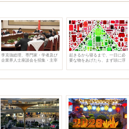
李克強総理、専門家・学者及び
起きるから寝るまで、一日に必
企業界人士座談会を招集・主宰
要な物をあげたら、まず頭に浮
かんだものは？