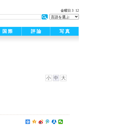
:
金曜日 3
12
国 際
評 論
写 真
小
中
大