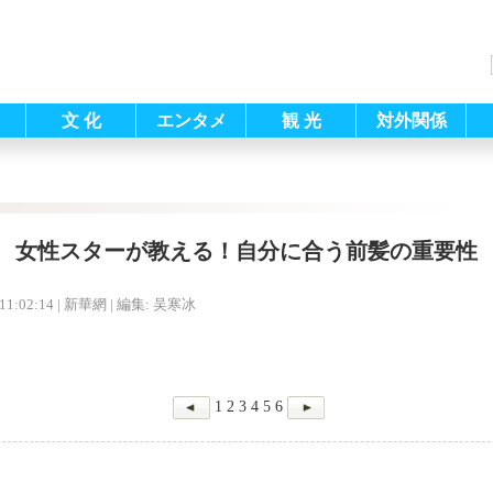
文 化
エンタメ
観 光
対外関係
女性スターが教える！自分に合う前髪の重要性
11:02:14
| 新華網 |
編集: 吴寒冰
1
2
3
4
5
6