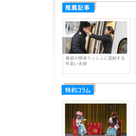
務院台湾事務弁公室：米国側
春節の帰省ラッシュに貢献する
中国側の重大な懸念を尊重
年若い夫婦
、台湾関連の問題を適切に処
するべき